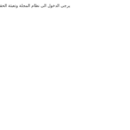
يرجى الدخول الى نظام المجلة وتعبئة الحقل المخصص لرقم الهاتف في اقرب وقت ممكن للضرورة