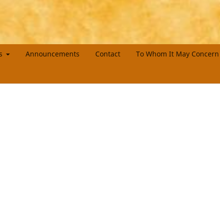
es
Announcements
Contact
To Whom It May Concern